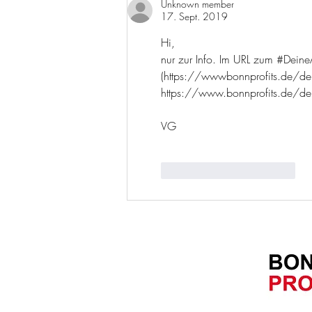
Unknown member
17. Sept. 2019
Hi,
nur zur Info. Im URL zum #DeineA
(https://wwwbonnprofits.de/deine
https://www.bonnprofits.de/dein
VG
Gefällt mir
Antworten