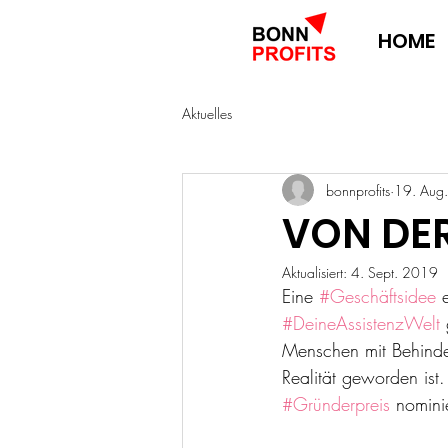
HOME
Aktuelles
bonnprofits
19. Aug
VON DER
Aktualisiert:
4. Sept. 2019
Eine 
#Geschäftsidee
 
#DeineAssistenzWelt
 
Menschen mit Behinder
Realität geworden ist
#Gründerpreis
 nomini