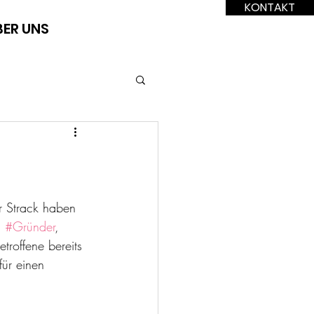
KONTAKT
BER UNS
er Strack haben 
 
#Gründer
, 
troffene bereits 
ür einen  