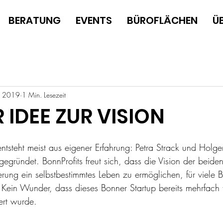
BERATUNG
EVENTS
BÜROFLÄCHEN
Ü
. 2019
1 Min. Lesezeit
 IDEE ZUR VISION
entsteht meist aus eigener Erfahrung: Petra Strack und Holg
gegründet. BonnProfits freut sich, dass die Vision der beiden
ung ein selbstbestimmtes Leben zu ermöglichen, für viele Be
. Kein Wunder, dass dieses Bonner Startup bereits mehrfach f
ert wurde.