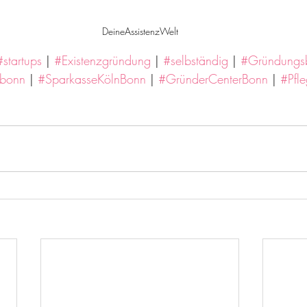
DeineAssistenzWelt
#startups
 | 
#Existenzgründung
 | 
#selbständig
 | 
#Gründungs
gbonn
 | 
#SparkasseKölnBonn
 | 
#GründerCenterBonn
 | 
#Pfle