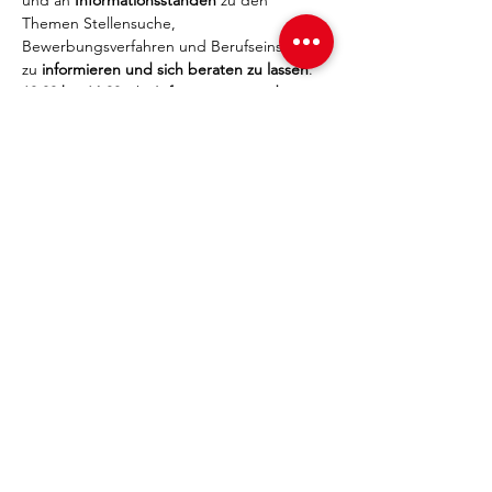
und an 
Informationsständen
 zu den 
Themen Stellensuche, 
Bewerbungsverfahren und Berufseinstieg 
zu 
informieren und sich beraten zu lassen
. 
10:00 bis 16:30
 Uhr 
Informationsstand
 mit 
Kurzberatungen zur Gründung aus der 
Hochschule, 
ab 17:00 Uhr "BonnProfits Talkrunde" mit 
Gründungen von Start Ups 
aus dem 
universitären Umfeld,  
FritzCafe Uni Hauptgebäude
weitere Infos gibt es hier
>>>