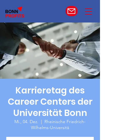
Karrieretag des
Career Centers der
Universität Bonn
Mi., 04. Dez.
  |  
Rheinische Friedrich-
Wilhelms-Universitä