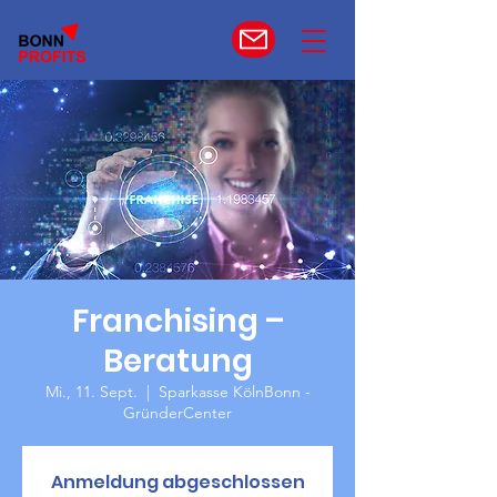
Franchising –
Beratung
Mi., 11. Sept.
  |  
Sparkasse KölnBonn -
GründerCenter
Anmeldung abgeschlossen