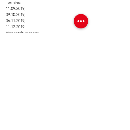
Termine:

11.09.2019, 

09.10.2019, 

06.11.2019, 

11.12.2019.

Veranstaltungsort:

Sparkasse KölnBonn

GründerCenter Köln

Picassoplatz 1c

50679 Köln

Eingang und Parkplätze: Charles-de-Gaulle-
Platz 1

Mehr Infos >>> 