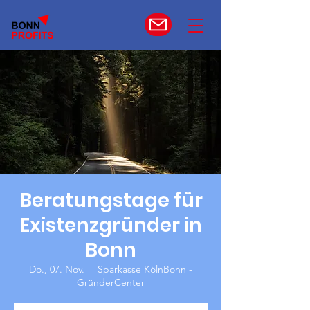
Beratungstage für
Existenzgründer in
Bonn
Do., 07. Nov.
  |  
Sparkasse KölnBonn -
GründerCenter