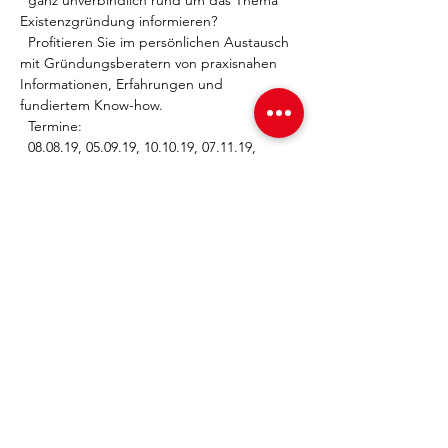
  ganz unverbindlich rund um das Thema 
Existenzgründung informieren?

  Profitieren Sie im persönlichen Austausch 
mit Gründungsberatern von praxisnahen 
Informationen, Erfahrungen und 
fundiertem Know-how.

  Termine: 

  08.08.19, 05.09.19, 10.10.19, 07.11.19, 
12.12.19

  Veranstaltungsort

  Sparkasse KölnBonn

  GründerCenter Bonn

  Thomas-Mann-Straße 61

  53111 Bonn

  Anmeldung:

  0221-226-92628

Mehr Infos >>> 